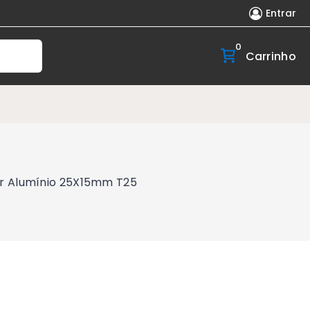
Entrar
0
Carrinho
er Alumínio 25X15mm T25