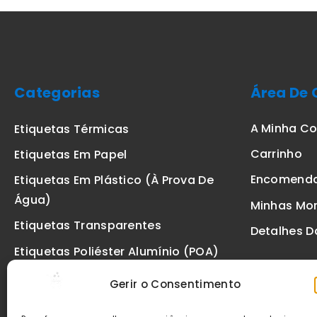
Categorias
Área De 
A Minha C
Etiquetas Térmicas
Carrinho
Etiquetas Em Papel
Encomend
Etiquetas Em Plástico (à Prova De
Água)
Minhas Mo
Etiquetas Transparentes
Detalhes D
Etiquetas Poliéster Alumínio (POA)
Etiquetas De Segurança VOID
Gerir o Consentimento
Etiquetas De Ourivesaria