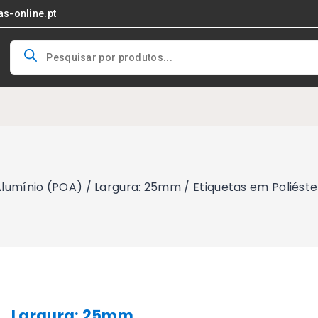
as-online.pt
Products
search
 Alumínio (POA)
/
Largura: 25mm
/
Etiquetas em Poliést
Largura: 25mm