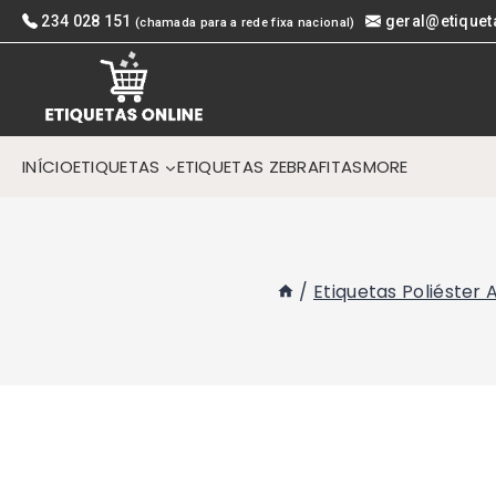
Skip
234 028 151
geral@etiquet
(chamada para a rede fixa nacional)
to
content
INÍCIO
ETIQUETAS
ETIQUETAS ZEBRA
FITAS
MORE
/
Etiquetas Poliéster