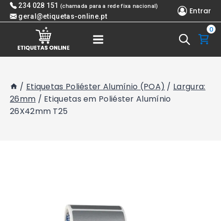
Skip
234 028 151
(chamada para a rede fixa nacional)
Entrar
to
geral@etiquetas-online.pt
0
content
/
Etiquetas Poliéster Alumínio (POA)
/
Largura:
26mm
/
Etiquetas em Poliéster Alumínio
26X42mm T25