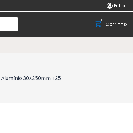
Entrar
0
Carrinho
er Alumínio 30X250mm T25