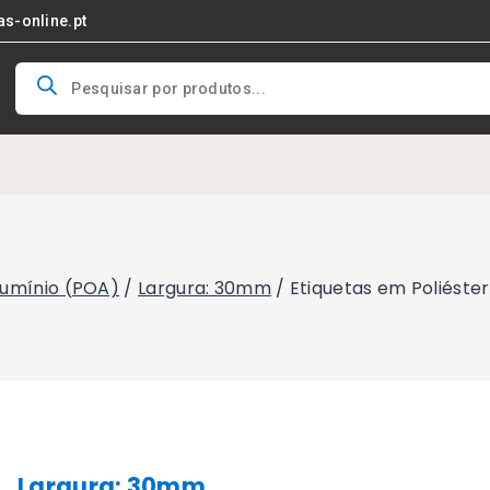
as-online.pt
Products
search
Alumínio (POA)
/
Largura: 30mm
/
Etiquetas em Poliést
Largura: 30mm