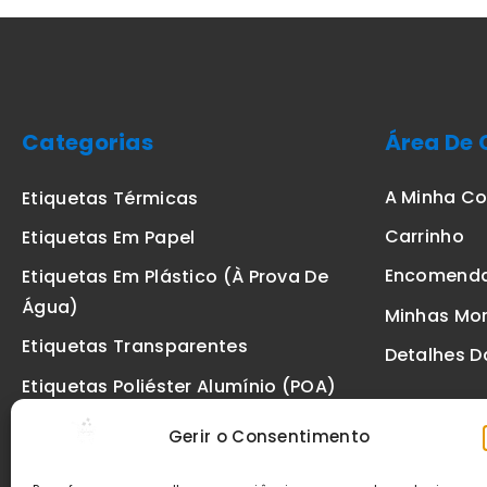
Categorias
Área De 
A Minha C
Etiquetas Térmicas
Carrinho
Etiquetas Em Papel
Encomend
Etiquetas Em Plástico (à Prova De
Água)
Minhas Mo
Etiquetas Transparentes
Detalhes D
Etiquetas Poliéster Alumínio (POA)
Etiquetas De Segurança VOID
Gerir o Consentimento
Etiquetas De Ourivesaria