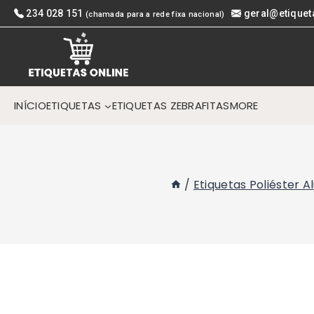
Skip
234 028 151
geral@etiquet
(chamada para a rede fixa nacional)
to
content
INÍCIO
ETIQUETAS
ETIQUETAS ZEBRA
FITAS
MORE
/
Etiquetas Poliéster 