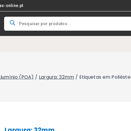
as-online.pt
Products
search
Alumínio (POA)
/
Largura: 32mm
/
Etiquetas em Poliést
Largura: 32mm