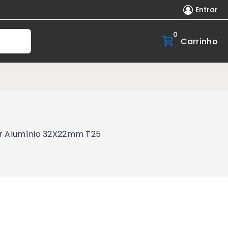
Entrar
0
Carrinho
er Alumínio 32X22mm T25