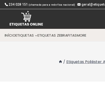
Skip
234 028 151
geral@etiquet
(chamada para a rede fixa nacional)
to
content
INÍCIO
ETIQUETAS
ETIQUETAS ZEBRA
FITAS
MORE
/
Etiquetas Poliéster 