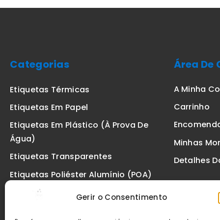
Categorias
Área De 
A Minha C
Etiquetas Térmicas
Carrinho
Etiquetas Em Papel
Encomend
Etiquetas Em Plástico (à Prova De
Água)
Minhas Mo
Etiquetas Transparentes
Detalhes D
Etiquetas Poliéster Alumínio (POA)
Etiquetas De Segurança VOID
Gerir o Consentimento
Etiquetas De Ourivesaria