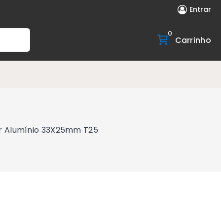
Entrar
0
Carrinho
er Alumínio 33X25mm T25