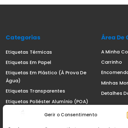
Categorias
Área De 
A Minha C
Etiquetas Térmicas
Carrinho
Etiquetas Em Papel
Encomend
Etiquetas Em Plástico (à Prova De
Água)
Minhas Mo
Etiquetas Transparentes
Detalhes D
Etiquetas Poliéster Alumínio (POA)
Etiquetas De Segurança VOID
Gerir o Consentimento
Etiquetas De Ourivesaria