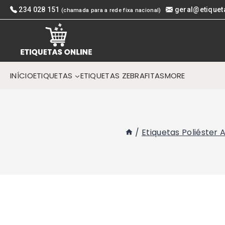
Skip
234 028 151
geral@etiquet
(chamada para a rede fixa nacional)
to
content
INÍCIO
ETIQUETAS
ETIQUETAS ZEBRA
FITAS
MORE
/
Etiquetas Poliéster 