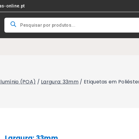
as-online.pt
Products
search
Alumínio (POA)
/
Largura: 33mm
/
Etiquetas em Poliést
Largura: 33mm