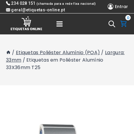
Skip
234 028 151
(chamada para a rede fixa nacional)
Entrar
to
geral@etiquetas-online.pt
0
content
/
Etiquetas Poliéster Alumínio (POA)
/
Largura:
33mm
/
Etiquetas em Poliéster Alumínio
33X36mm T25