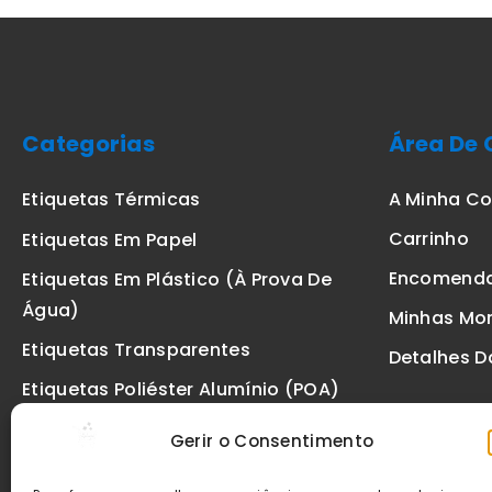
Categorias
Área De 
A Minha C
Etiquetas Térmicas
Carrinho
Etiquetas Em Papel
Encomend
Etiquetas Em Plástico (à Prova De
Água)
Minhas Mo
Etiquetas Transparentes
Detalhes D
Etiquetas Poliéster Alumínio (POA)
Etiquetas De Segurança VOID
Gerir o Consentimento
Etiquetas De Ourivesaria