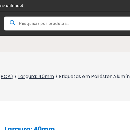
as-online.pt
Products
search
 (POA)
/
Largura: 40mm
/
Etiquetas em Poliéster Alumí
Largura: 40mm