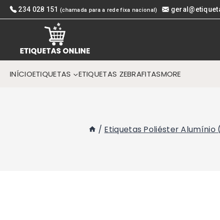
Skip
234 028 151
geral@etiquet
(chamada para a rede fixa nacional)
to
content
INÍCIO
ETIQUETAS
ETIQUETAS ZEBRA
FITAS
MORE
/
Etiquetas Poliéster Alumínio