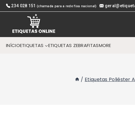
Skip
234 028 151
geral@etiquet
(chamada para a rede fixa nacional)
to
content
INÍCIO
ETIQUETAS
ETIQUETAS ZEBRA
FITAS
MORE
/
Etiquetas Poliéster 