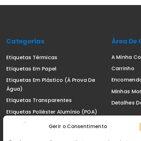
Categorias
Área De 
A Minha C
Etiquetas Térmicas
Carrinho
Etiquetas Em Papel
Encomend
Etiquetas Em Plástico (à Prova De
Água)
Minhas Mo
Etiquetas Transparentes
Detalhes D
Etiquetas Poliéster Alumínio (POA)
Etiquetas De Segurança VOID
Gerir o Consentimento
Etiquetas De Ourivesaria