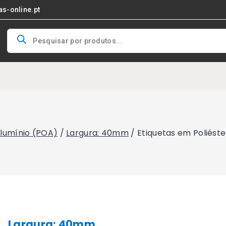
as-online.pt
Products
search
Alumínio (POA)
/
Largura: 40mm
/
Etiquetas em Poliést
Largura: 40mm