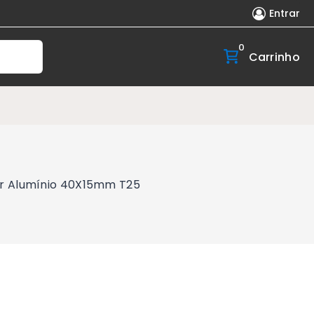
Entrar
0
Carrinho
er Alumínio 40X15mm T25