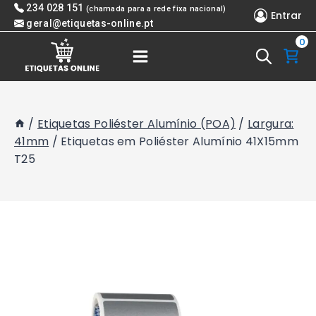
Skip
234 028 151
(chamada para a rede fixa nacional)
Entrar
to
geral@etiquetas-online.pt
0
content
/
Etiquetas Poliéster Alumínio (POA)
/
Largura:
41mm
/
Etiquetas em Poliéster Alumínio 41X15mm
T25