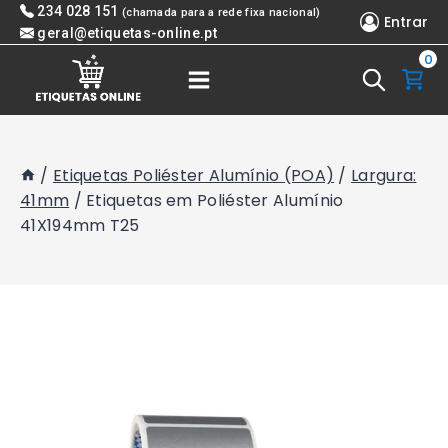
Skip
234 028 151
(chamada para a rede fixa nacional)
Entrar
to
geral@etiquetas-online.pt
0
content
/
Etiquetas Poliéster Alumínio (POA)
/
Largura:
41mm
/
Etiquetas em Poliéster Alumínio
41X194mm T25