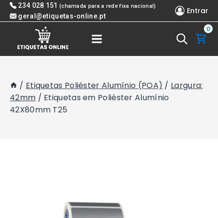
Skip
234 028 151
(chamada para a rede fixa nacional)
Entrar
to
geral@etiquetas-online.pt
0
content
/
Etiquetas Poliéster Alumínio (POA)
/
Largura:
42mm
/
Etiquetas em Poliéster Alumínio
42X80mm T25