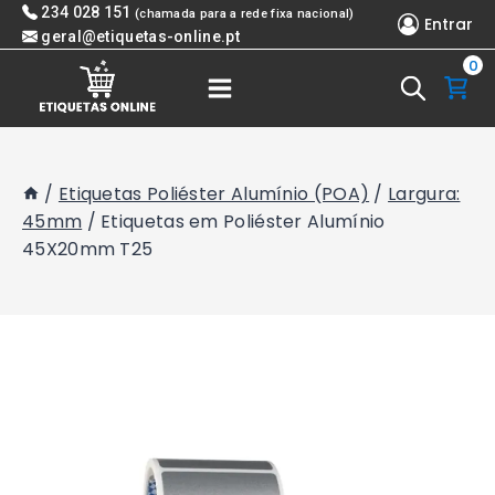
Skip
234 028 151
(chamada para a rede fixa nacional)
Entrar
to
geral@etiquetas-online.pt
0
content
/
Etiquetas Poliéster Alumínio (POA)
/
Largura:
45mm
/
Etiquetas em Poliéster Alumínio
45X20mm T25