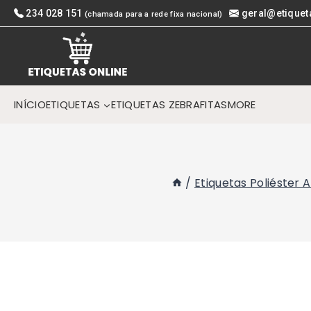
Skip
234 028 151
geral@etiquet
(chamada para a rede fixa nacional)
to
content
INÍCIO
ETIQUETAS
ETIQUETAS ZEBRA
FITAS
MORE
/
Etiquetas Poliéster 