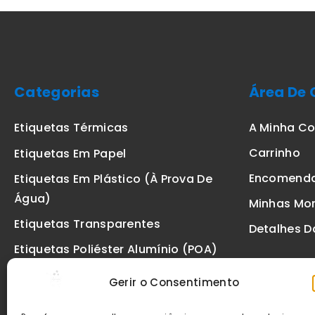
Categorias
Área De 
A Minha C
Etiquetas Térmicas
Carrinho
Etiquetas Em Papel
Encomend
Etiquetas Em Plástico (à Prova De
Água)
Minhas Mo
Etiquetas Transparentes
Detalhes D
Etiquetas Poliéster Alumínio (POA)
Etiquetas De Segurança VOID
Gerir o Consentimento
Etiquetas De Ourivesaria