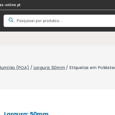
as-online.pt
Products
search
Alumínio (POA)
/
Largura: 50mm
/
Etiquetas em Poliést
Largura: 50mm