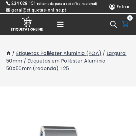
Skip
234 028 151
(chamada para a rede fixa nacional)
Entrar
to
geral@etiquetas-online.pt
0
content
/
Etiquetas Poliéster Alumínio (POA)
/
Largura:
50mm
/
Etiquetas em Poliéster Alumínio
50X50mm (redonda) T25