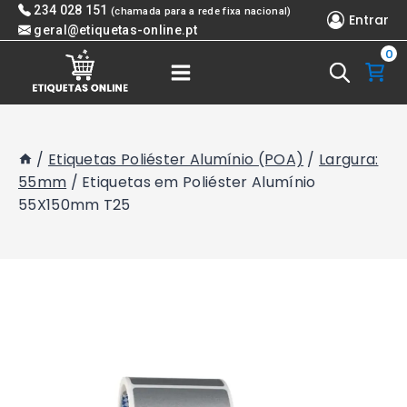
Skip
234 028 151
(chamada para a rede fixa nacional)
Entrar
to
geral@etiquetas-online.pt
0
content
/
Etiquetas Poliéster Alumínio (POA)
/
Largura:
55mm
/
Etiquetas em Poliéster Alumínio
55X150mm T25