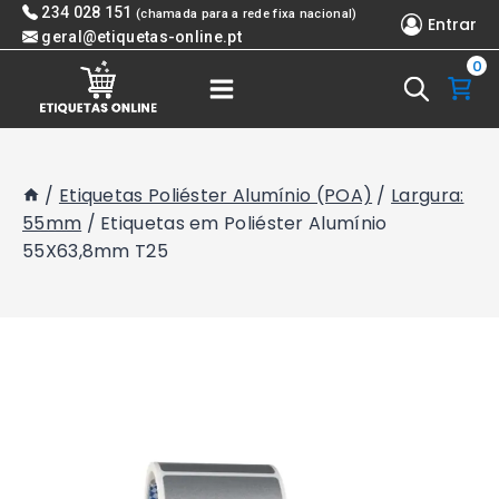
Skip
234 028 151
(chamada para a rede fixa nacional)
Entrar
to
geral@etiquetas-online.pt
0
content
/
Etiquetas Poliéster Alumínio (POA)
/
Largura:
55mm
/
Etiquetas em Poliéster Alumínio
55X63,8mm T25