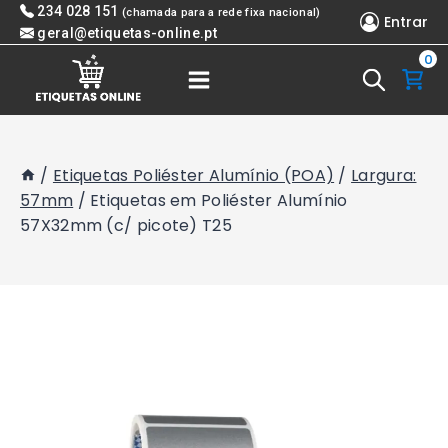
Skip
234 028 151
(chamada para a rede fixa nacional)
Entrar
to
geral@etiquetas-online.pt
0
content
/
Etiquetas Poliéster Alumínio (POA)
/
Largura:
57mm
/
Etiquetas em Poliéster Alumínio
57X32mm (c/ picote) T25