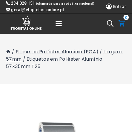
Skip
234 028 151
(chamada para a rede fixa nacional)
Entrar
to
geral@etiquetas-online.pt
0
content
/
Etiquetas Poliéster Alumínio (POA)
/
Largura:
57mm
/
Etiquetas em Poliéster Alumínio
57X35mm T25