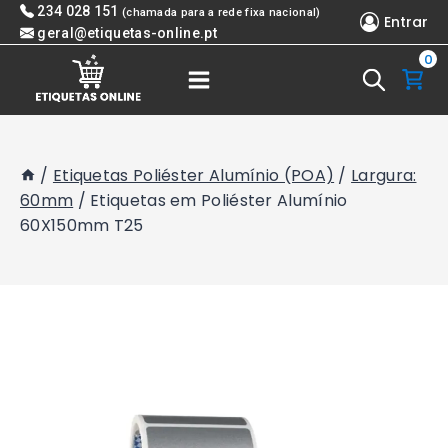
Skip
234 028 151
(chamada para a rede fixa nacional)
Entrar
to
geral@etiquetas-online.pt
0
content
/
Etiquetas Poliéster Alumínio (POA)
/
Largura:
60mm
/
Etiquetas em Poliéster Alumínio
60X150mm T25