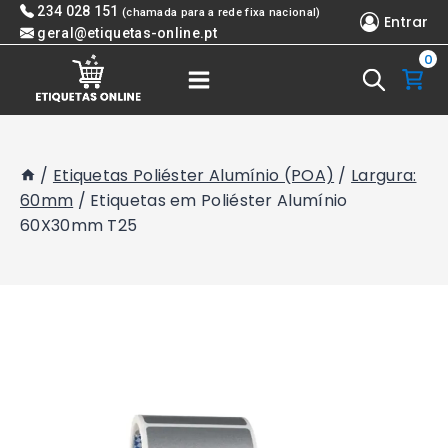
Skip
234 028 151
(chamada para a rede fixa nacional)
Entrar
to
geral@etiquetas-online.pt
0
content
/
Etiquetas Poliéster Alumínio (POA)
/
Largura:
60mm
/
Etiquetas em Poliéster Alumínio
60X30mm T25