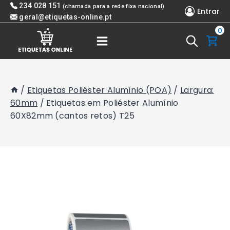
Skip
234 028 151
(chamada para a rede fixa nacional)
Entrar
to
geral@etiquetas-online.pt
0
content
/
Etiquetas Poliéster Alumínio (POA)
/
Largura:
60mm
/
Etiquetas em Poliéster Alumínio
60X82mm (cantos retos) T25