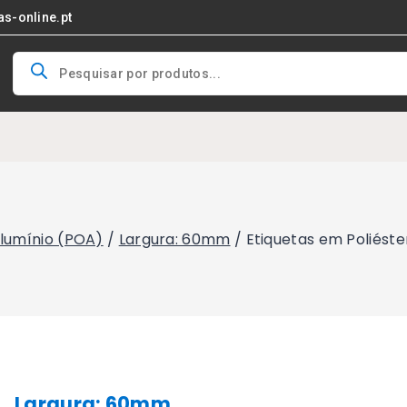
as-online.pt
Products
search
Alumínio (POA)
/
Largura: 60mm
/
Etiquetas em Poliést
Largura: 60mm