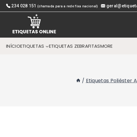
Skip
234 028 151
geral@etiquet
(chamada para a rede fixa nacional)
to
content
INÍCIO
ETIQUETAS
ETIQUETAS ZEBRA
FITAS
MORE
/
Etiquetas Poliéster 