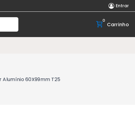
Entrar
0
Carrinho
er Alumínio 60X99mm T25