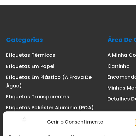
Categorias
Área De 
A Minha C
Etiquetas Térmicas
Carrinho
Etiquetas Em Papel
Encomend
Etiquetas Em Plástico (à Prova De
Água)
Minhas Mo
Etiquetas Transparentes
Detalhes D
Etiquetas Poliéster Alumínio (POA)
Etiquetas De Segurança VOID
Gerir o Consentimento
Etiquetas De Ourivesaria