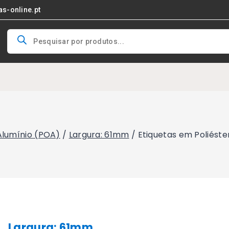
as-online.pt
Products
search
 Alumínio (POA)
/
Largura: 61mm
/
Etiquetas em Poliést
Largura: 61mm