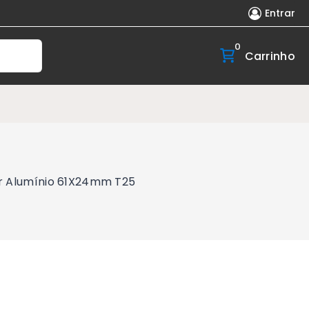
Entrar
0
Carrinho
er Alumínio 61X24mm T25