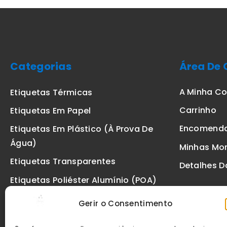
Categorias
Área De 
A Minha C
Etiquetas Térmicas
Carrinho
Etiquetas Em Papel
Encomend
Etiquetas Em Plástico (à Prova De
Água)
Minhas Mo
Etiquetas Transparentes
Detalhes D
Etiquetas Poliéster Alumínio (POA)
Etiquetas De Segurança VOID
Gerir o Consentimento
Etiquetas De Ourivesaria