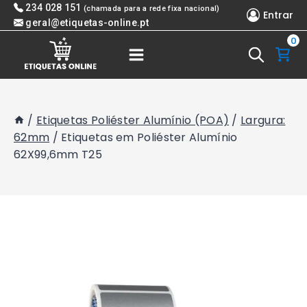
Skip
234 028 151
(chamada para a rede fixa nacional)
Entrar
to
geral@etiquetas-online.pt
0
content
/
Etiquetas Poliéster Alumínio (POA)
/
Largura:
62mm
/
Etiquetas em Poliéster Alumínio
62X99,6mm T25