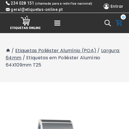
Skip
234 028 151
(chamada para a rede fixa nacional)
Entrar
to
geral@etiquetas-online.pt
0
content
/
Etiquetas Poliéster Alumínio (POA)
/
Largura:
64mm
/
Etiquetas em Poliéster Alumínio
64X109mm T25