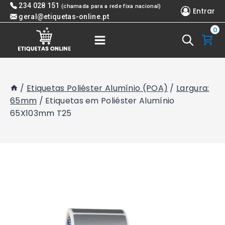
Skip
234 028 151
(chamada para a rede fixa nacional)
Entrar
to
geral@etiquetas-online.pt
0
content
/
Etiquetas Poliéster Alumínio (POA)
/
Largura:
65mm
/
Etiquetas em Poliéster Alumínio
65X103mm T25