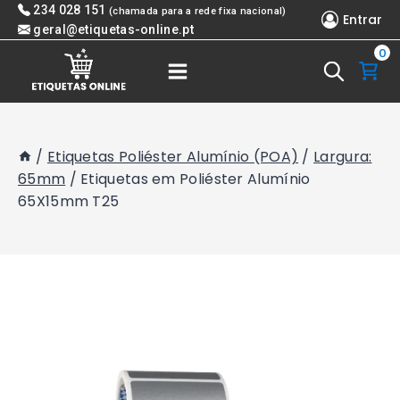
Skip
234 028 151
(chamada para a rede fixa nacional)
Entrar
to
geral@etiquetas-online.pt
0
content
/
Etiquetas Poliéster Alumínio (POA)
/
Largura:
65mm
/
Etiquetas em Poliéster Alumínio
65X15mm T25