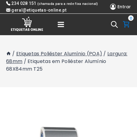
Skip
234 028 151
(chamada para a rede fixa nacional)
Entrar
to
geral@etiquetas-online.pt
0
content
/
Etiquetas Poliéster Alumínio (POA)
/
Largura:
68mm
/
Etiquetas em Poliéster Alumínio
68X84mm T25