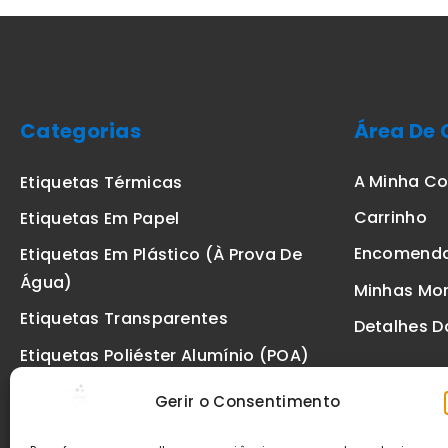
Categorias
Área De 
A Minha C
Etiquetas Térmicas
Carrinho
Etiquetas Em Papel
Encomend
Etiquetas Em Plástico (à Prova De
Água)
Minhas Mo
Etiquetas Transparentes
Detalhes D
Etiquetas Poliéster Alumínio (POA)
Etiquetas De Segurança VOID
Gerir o Consentimento
Etiquetas De Ourivesaria