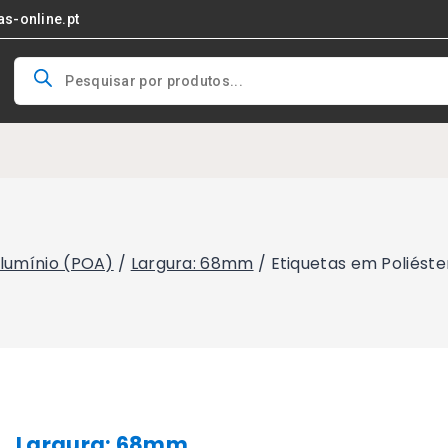
as-online.pt
Products
search
Alumínio (POA)
/
Largura: 68mm
/
Etiquetas em Poliést
Largura: 68mm