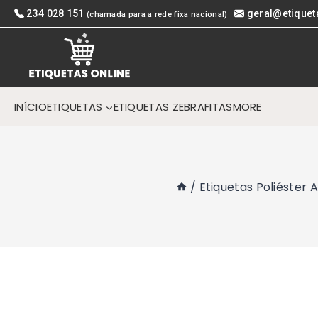
Skip
234 028 151
geral@etiquet
(chamada para a rede fixa nacional)
to
content
INÍCIO
ETIQUETAS
ETIQUETAS ZEBRA
FITAS
MORE
/
Etiquetas Poliéster 