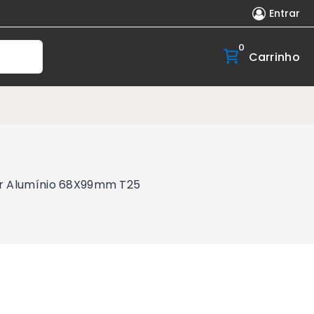
Entrar
0
Carrinho
er Alumínio 68X99mm T25