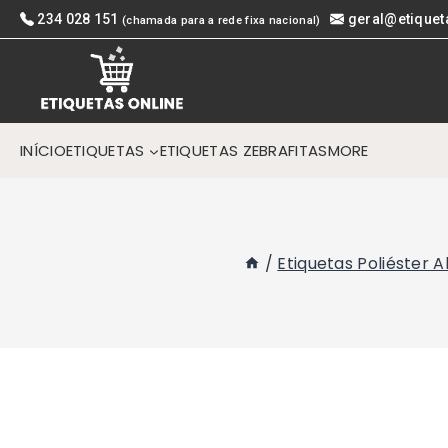
Skip
234 028 151
geral@etiquet
(chamada para a rede fixa nacional)
to
content
INÍCIO
ETIQUETAS
ETIQUETAS ZEBRA
FITAS
MORE
/
Etiquetas Poliéster 