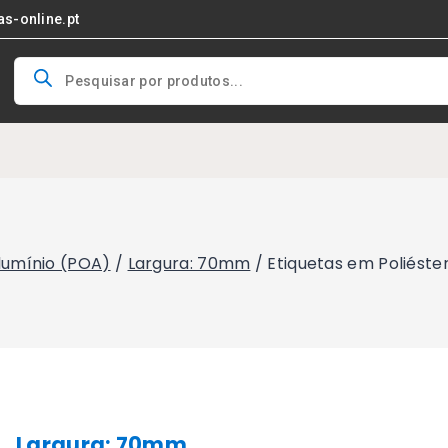
as-online.pt
Products
search
Alumínio (POA)
/
Largura: 70mm
/
Etiquetas em Poliést
Largura: 70mm