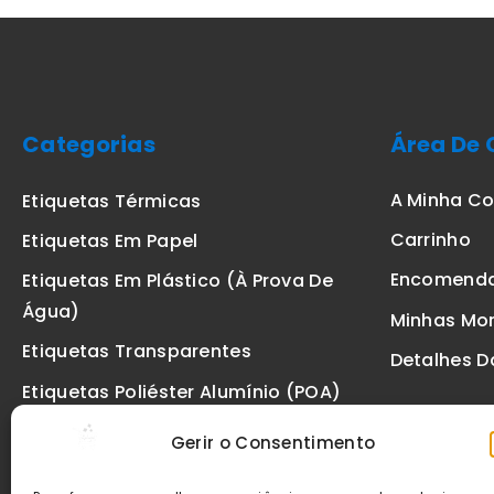
Categorias
Área De 
A Minha C
Etiquetas Térmicas
Carrinho
Etiquetas Em Papel
Encomend
Etiquetas Em Plástico (à Prova De
Água)
Minhas Mo
Etiquetas Transparentes
Detalhes D
Etiquetas Poliéster Alumínio (POA)
Etiquetas De Segurança VOID
Gerir o Consentimento
Etiquetas De Ourivesaria