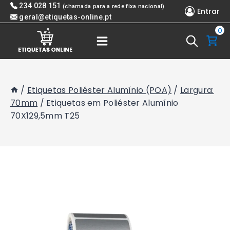
Skip
234 028 151
(chamada para a rede fixa nacional)
Entrar
to
geral@etiquetas-online.pt
0
content
/
Etiquetas Poliéster Alumínio (POA)
/
Largura:
70mm
/
Etiquetas em Poliéster Alumínio
70X129,5mm T25