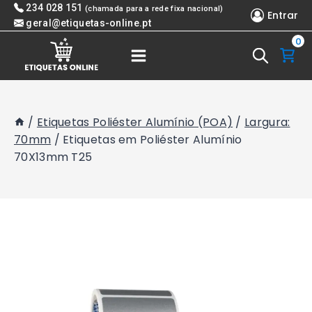
Skip
234 028 151
(chamada para a rede fixa nacional)
Entrar
to
geral@etiquetas-online.pt
0
content
/
Etiquetas Poliéster Alumínio (POA)
/
Largura:
70mm
/
Etiquetas em Poliéster Alumínio
70X13mm T25