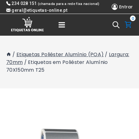
Skip
234 028 151
(chamada para a rede fixa nacional)
Entrar
to
geral@etiquetas-online.pt
0
content
/
Etiquetas Poliéster Alumínio (POA)
/
Largura:
70mm
/
Etiquetas em Poliéster Alumínio
70X150mm T25