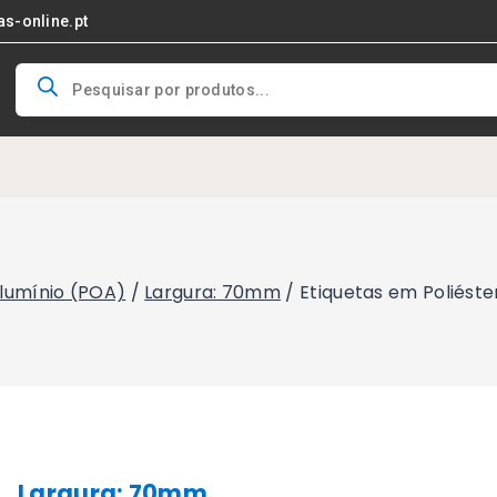
as-online.pt
Products
search
Alumínio (POA)
/
Largura: 70mm
/
Etiquetas em Poliést
Largura: 70mm