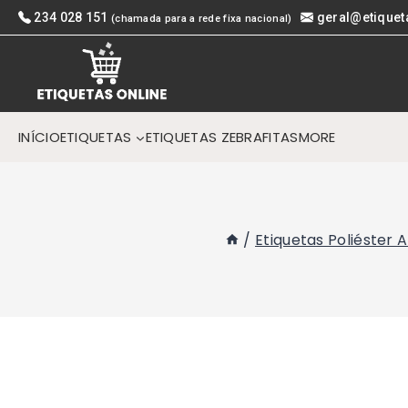
Skip
234 028 151
geral@etiquet
(chamada para a rede fixa nacional)
to
content
INÍCIO
ETIQUETAS
ETIQUETAS ZEBRA
FITAS
MORE
/
Etiquetas Poliéster 