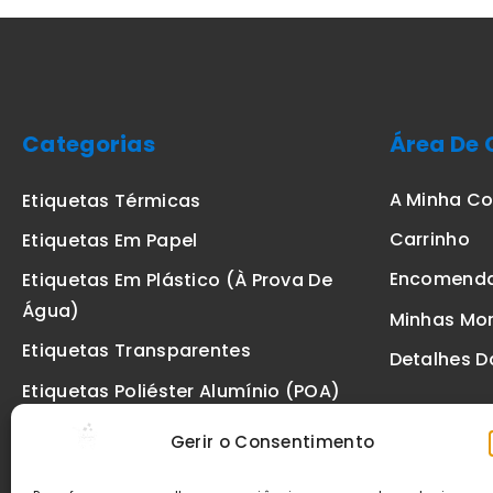
Categorias
Área De 
A Minha C
Etiquetas Térmicas
Carrinho
Etiquetas Em Papel
Encomend
Etiquetas Em Plástico (à Prova De
Água)
Minhas Mo
Etiquetas Transparentes
Detalhes D
Etiquetas Poliéster Alumínio (POA)
Etiquetas De Segurança VOID
Gerir o Consentimento
Etiquetas De Ourivesaria