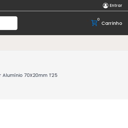
Entrar
0
Carrinho
er Alumínio 70X20mm T25