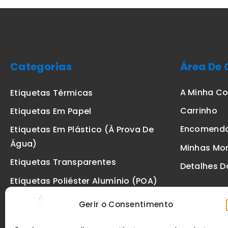
Categorias
Área De 
A Minha C
Etiquetas Térmicas
Carrinho
Etiquetas Em Papel
Encomend
Etiquetas Em Plástico (à Prova De
Água)
Minhas Mo
Etiquetas Transparentes
Detalhes D
Etiquetas Poliéster Alumínio (POA)
Etiquetas De Segurança VOID
Gerir o Consentimento
Etiquetas De Ourivesaria