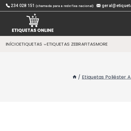
Skip
234 028 151
geral@etiquet
(chamada para a rede fixa nacional)
to
content
INÍCIO
ETIQUETAS
ETIQUETAS ZEBRA
FITAS
MORE
/
Etiquetas Poliéster 