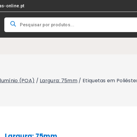
as-online.pt
Products
search
Alumínio (POA)
/
Largura: 75mm
/
Etiquetas em Poliést
Largura: 75mm