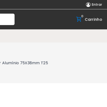
Entrar
0
Carrinho
er Alumínio 75X38mm T25