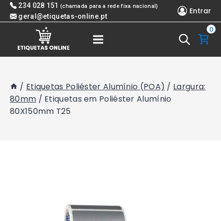
Skip
234 028 151
(chamada para a rede fixa nacional)
Entrar
to
geral@etiquetas-online.pt
0
content
/
Etiquetas Poliéster Alumínio (POA)
/
Largura:
80mm
/
Etiquetas em Poliéster Alumínio
80X150mm T25