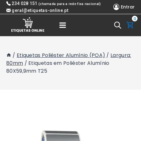
Skip
234 028 151
(chamada para a rede fixa nacional)
Entrar
to
geral@etiquetas-online.pt
0
content
/
Etiquetas Poliéster Alumínio (POA)
/
Largura:
80mm
/
Etiquetas em Poliéster Alumínio
80X59,9mm T25