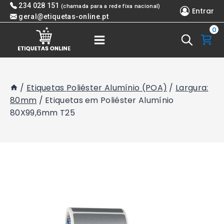
Skip
234 028 151
(chamada para a rede fixa nacional)
Entrar
to
geral@etiquetas-online.pt
0
content
/
Etiquetas Poliéster Alumínio (POA)
/
Largura:
80mm
/
Etiquetas em Poliéster Alumínio
80X99,6mm T25