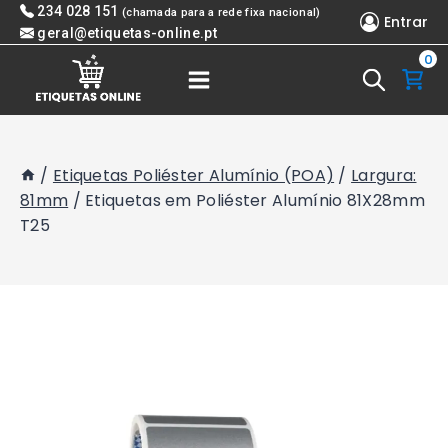
Skip
234 028 151
(chamada para a rede fixa nacional)
Entrar
to
geral@etiquetas-online.pt
0
content
/
Etiquetas Poliéster Alumínio (POA)
/
Largura:
81mm
/
Etiquetas em Poliéster Alumínio 81X28mm
T25