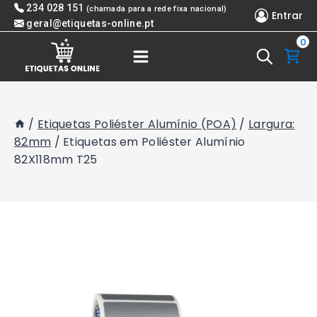
Skip
234 028 151
(chamada para a rede fixa nacional)
Entrar
to
geral@etiquetas-online.pt
0
content
/
Etiquetas Poliéster Alumínio (POA)
/
Largura:
82mm
/
Etiquetas em Poliéster Alumínio
82X118mm T25