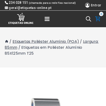
Skip
234 028 151
(chamada para a rede fixa nacional)
Entrar
to
geral@etiquetas-online.pt
0
content
/
Etiquetas Poliéster Alumínio (POA)
/
Largura:
85mm
/
Etiquetas em Poliéster Alumínio
85X125mm T25