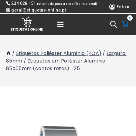
Skip
234 028 151
(chamada para a rede fixa nacional)
Entrar
to
geral@etiquetas-online.pt
0
content
/
Etiquetas Poliéster Alumínio (POA)
/
Largura:
85mm
/
Etiquetas em Poliéster Alumínio
85X65mm (cantos retos) T25