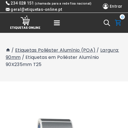
Skip
234 028 151
(chamada para a rede fixa nacional)
Entrar
to
geral@etiquetas-online.pt
0
content
/
Etiquetas Poliéster Alumínio (POA)
/
Largura:
90mm
/
Etiquetas em Poliéster Alumínio
90X235mm T25