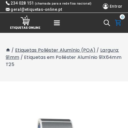
Skip
234 028 151
(chamada para a rede fixa nacional)
Entrar
to
geral@etiquetas-online.pt
0
content
/
Etiquetas Poliéster Alumínio (POA)
/
Largura:
91mm
/
Etiquetas em Poliéster Alumínio 91X64mm
T25