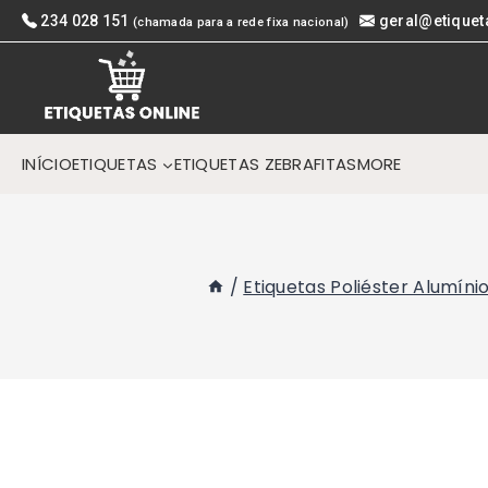
Skip
234 028 151
geral@etiquet
(chamada para a rede fixa nacional)
to
content
INÍCIO
ETIQUETAS
ETIQUETAS ZEBRA
FITAS
MORE
/
Etiquetas Poliéster Alumíni