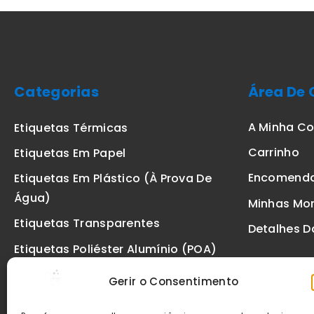
Categorias
Área De 
A Minha C
Etiquetas Térmicas
Carrinho
Etiquetas Em Papel
Encomend
Etiquetas Em Plástico (à Prova De
Água)
Minhas Mo
Etiquetas Transparentes
Detalhes D
Etiquetas Poliéster Alumínio (POA)
Etiquetas De Segurança VOID
Gerir o Consentimento
Etiquetas De Ourivesaria