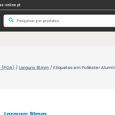
as-online.pt
Products
search
o (POA)
/
Largura: 91mm
/
Etiquetas em Poliéster Alumí
Largura: 91mm