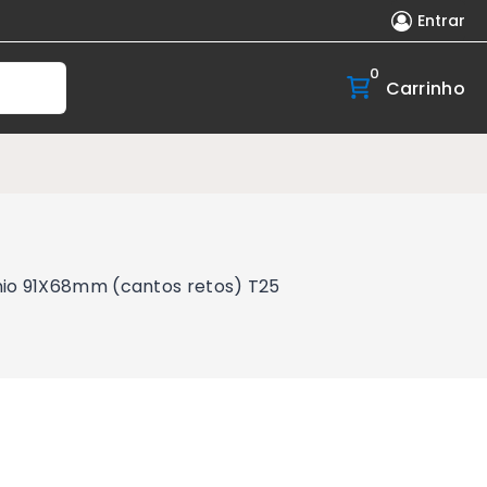
Entrar
0
Carrinho
nio 91X68mm (cantos retos) T25