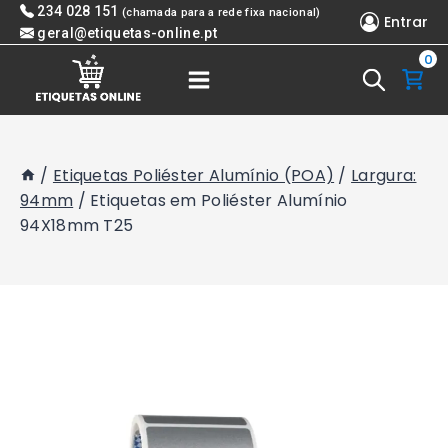
Skip
234 028 151
(chamada para a rede fixa nacional)
Entrar
to
geral@etiquetas-online.pt
0
content
/
Etiquetas Poliéster Alumínio (POA)
/
Largura:
94mm
/
Etiquetas em Poliéster Alumínio
94X18mm T25