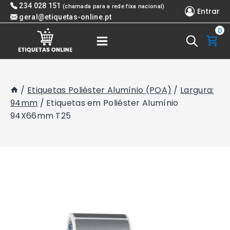
Skip
234 028 151
(chamada para a rede fixa nacional)
Entrar
to
geral@etiquetas-online.pt
0
content
/
Etiquetas Poliéster Alumínio (POA)
/
Largura:
94mm
/
Etiquetas em Poliéster Alumínio
94X66mm T25