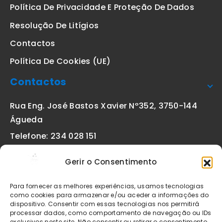
Política De Privacidade E Proteção De Dados
Resolução De Litígios
Contactos
Política De Cookies (UE)
Contactos
Rua Eng. José Bastos Xavier Nº352, 3750-144
Águeda
Telefone: 234 028 151
(chamada para a rede fixa nacional)
Gerir o Consentimento
Email:
geral@etiquetas-online.pt
Para fornecer as melhores experiências, usamos tecnologias
como cookies para armazenar e/ou aceder a informações do
dispositivo. Consentir com essas tecnologias nos permitirá
processar dados, como comportamento de navegação ou IDs
Os preços indicados incluem IVA à taxa legal em vigor. Todos
exclusivos neste site. Não consentir ou retirar o consentimento