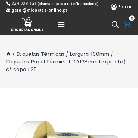
Skip
234 028 151
(chamada para a rede fixa nacional)
Entrar
to
geral@etiquetas-online.pt
0
content
/
Etiquetas Térmicas
/
Largura: 100mm
/
Etiquetas Papel Térmico 100X128mm (c/picote)
c/ capa T25