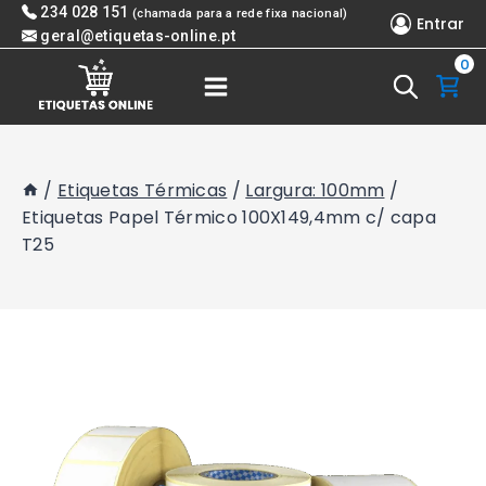
Skip
234 028 151
(chamada para a rede fixa nacional)
Entrar
to
geral@etiquetas-online.pt
0
content
/
Etiquetas Térmicas
/
Largura: 100mm
/
Etiquetas Papel Térmico 100X149,4mm c/ capa
T25