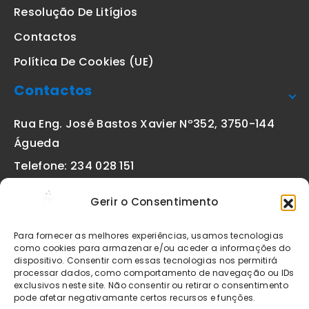
Resolução De Litígios
Contactos
Política De Cookies (UE)
Contactos
Rua Eng. José Bastos Xavier Nº352, 3750-144
Águeda
Telefone: 234 028 151
(chamada para a rede fixa nacional)
Gerir o Consentimento
Email:
geral@etiquetas-online.pt
Para fornecer as melhores experiências, usamos tecnologias
como cookies para armazenar e/ou aceder a informações do
dispositivo. Consentir com essas tecnologias nos permitirá
processar dados, como comportamento de navegação ou IDs
Os preços indicados incluem IVA à taxa legal em vigor. Todos
exclusivos neste site. Não consentir ou retirar o consentimento
os artigos apresentados no site encontram-se sujeitos à
pode afetar negativamante certos recursos e funções.
disponibilidade de stock após confirmação da encomenda. As