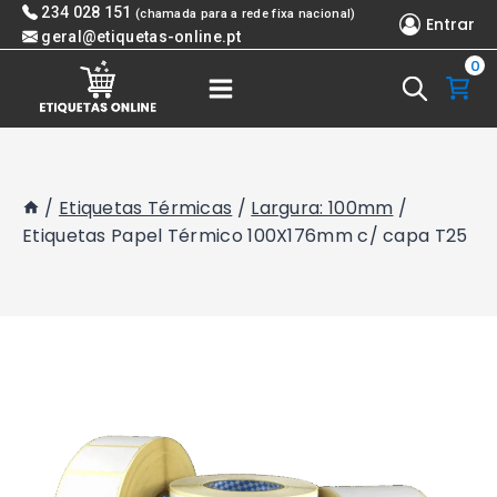
Skip
234 028 151
(chamada para a rede fixa nacional)
Entrar
to
geral@etiquetas-online.pt
0
content
/
Etiquetas Térmicas
/
Largura: 100mm
/
Etiquetas Papel Térmico 100X176mm c/ capa T25