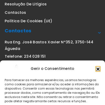
Resolução De Litígios
Contactos
Política De Cookies (UE)
Contactos
Rua Eng. José Bastos Xavier Nº352, 3750-144
Águeda
Telefone: 234 028 151
(chamada para a rede fixa nacional)
Gerir o Consentimento
Email:
geral@etiquetas-online.pt
Para fornecer as melhores experiências, usamos tecnologias
como cookies para armazenar e/ou aceder a informações do
dispositivo. Consentir com essas tecnologias nos permitirá
processar dados, como comportamento de navegação ou IDs
Os preços indicados incluem IVA à taxa legal em vigor. Todos
exclusivos neste site. Não consentir ou retirar o consentimento
os artigos apresentados no site encontram-se sujeitos à
pode afetar negativamante certos recursos e funções.
disponibilidade de stock após confirmação da encomenda. As